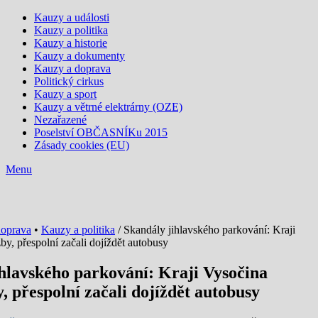
Kauzy a události
Kauzy a politika
Kauzy a historie
Kauzy a dokumenty
Kauzy a doprava
Politický cirkus
Kauzy a sport
Kauzy a větrné elektrárny (OZE)
Nezařazené
Poselství OBČASNÍKu 2015
Zásady cookies (EU)
Menu
doprava
•
Kauzy a politika
/ Skandály jihlavského parkování: Kraji
by, přespolní začali dojíždět autobusy
hlavského parkování: Kraji Vysočina
y, přespolní začali dojíždět autobusy