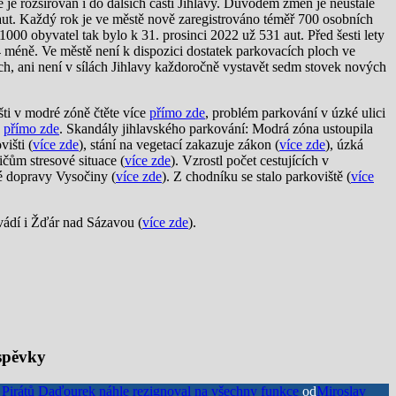
ě je rozšiřován i do dalších částí Jihlavy. Důvodem změn je neustále
 aut. Každý rok je ve městě nově zaregistrováno téměř 700 osobních
000 obyvatel tak bylo k 31. prosinci 2022 už 531 aut. Před šesti lety
4 méně. Ve městě není k dispozici dostatek parkovacích ploch ve
ch, ani není v sílách Jihlavy každoročně vystavět sedm stovek nových
ti v modré zóně čtěte více
přímo zde
, problém parkování v úzké ulici
n
přímo zde
. Skandály jihlavského parkování: Modrá zóna ustoupila
išti (
více zde
), stání na vegetací zakazuje zákon (
více zde
), úzká
ičům stresové situace (
více zde
). Vzrostl počet cestujících v
é dopravy Vysočiny (
více zde
). Z chodníku se stalo parkoviště (
více
vádí i Žďár nad Sázavou (
více zde
).
íspěvky
r Pirátů Daďourek náhle rezignoval na všechny funkce
od
Miroslav