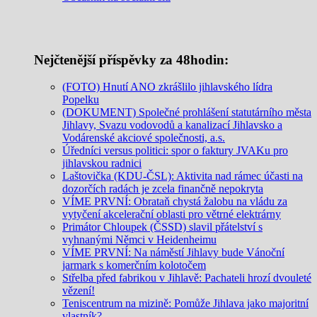
Nejčtenější příspěvky za 48hodin:
(FOTO) Hnutí ANO zkrášlilo jihlavského lídra
Popelku
(DOKUMENT) Společné prohlášení statutárního města
Jihlavy, Svazu vodovodů a kanalizací Jihlavsko a
Vodárenské akciové společnosti, a.s.
Úředníci versus politici: spor o faktury JVAKu pro
jihlavskou radnici
Laštovička (KDU-ČSL): Aktivita nad rámec účasti na
dozorčích radách je zcela finančně nepokryta
VÍME PRVNÍ: Obrataň chystá žalobu na vládu za
vytyčení akcelerační oblasti pro větrné elektrárny
Primátor Chloupek (ČSSD) slavil přátelství s
vyhnanými Němci v Heidenheimu
VÍME PRVNÍ: Na náměstí Jihlavy bude Vánoční
jarmark s komerčním kolotočem
Střelba před fabrikou v Jihlavě: Pachateli hrozí dvouleté
vězení!
Teniscentrum na mizině: Pomůže Jihlava jako majoritní
vlastník?