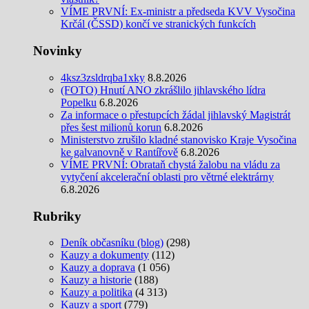
VÍME PRVNÍ: Ex-ministr a předseda KVV Vysočina
Krčál (ČSSD) končí ve stranických funkcích
Novinky
4ksz3zsldrqba1xky
8.8.2026
(FOTO) Hnutí ANO zkrášlilo jihlavského lídra
Popelku
6.8.2026
Za informace o přestupcích žádal jihlavský Magistrát
přes šest milionů korun
6.8.2026
Ministerstvo zrušilo kladné stanovisko Kraje Vysočina
ke galvanovně v Rantířově
6.8.2026
VÍME PRVNÍ: Obrataň chystá žalobu na vládu za
vytyčení akcelerační oblasti pro větrné elektrárny
6.8.2026
Rubriky
Deník občasníku (blog)
(298)
Kauzy a dokumenty
(112)
Kauzy a doprava
(1 056)
Kauzy a historie
(188)
Kauzy a politika
(4 313)
Kauzy a sport
(779)