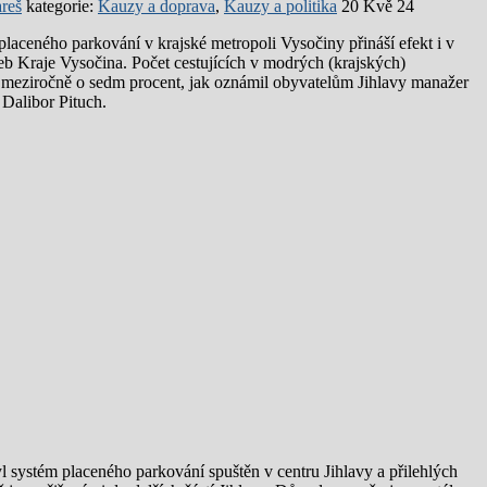
reš
kategorie:
Kauzy a doprava
,
Kauzy a politika
20 Kvě 24
laceného parkování v krajské metropoli Vysočiny přináší efekt i v
eb Kraje Vysočina. Počet cestujících v modrých (krajských)
 meziročně o sedm procent, jak oznámil obyvatelům Jihlavy manažer
Dalibor Pituch.
 systém placeného parkování spuštěn v centru Jihlavy a přilehlých