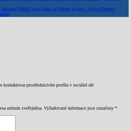
jihlavské MHD: nová linka 31 (Horní Kosov – Bosch Diesel)
Mareš
kontaktovat prostřednictvím profilu v sociální síti
esa nebude zveřejněna.
Vyžadované informace jsou označeny
*