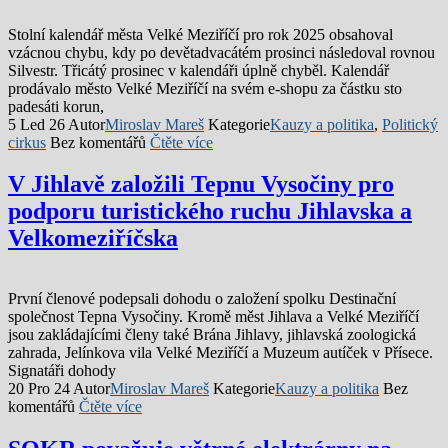
Stolní kalendář města Velké Meziříčí pro rok 2025 obsahoval
vzácnou chybu, kdy po devětadvacátém prosinci následoval rovnou
Silvestr. Třicátý prosinec v kalendáři úplně chyběl. Kalendář
prodávalo město Velké Meziříčí na svém e-shopu za částku sto
padesáti korun,
5 Led 26
Autor
Miroslav Mareš
Kategorie
Kauzy a politika
,
Politický
cirkus
Bez komentářů
Čtěte více
V Jihlavě založili Tepnu Vysočiny pro
podporu turistického ruchu Jihlavska a
Velkomeziříčska
První členové podepsali dohodu o založení spolku Destinační
společnost Tepna Vysočiny. Kromě měst Jihlava a Velké Meziříčí
jsou zakládajícími členy také Brána Jihlavy, jihlavská zoologická
zahrada, Jelínkova vila Velké Meziříčí a Muzeum autíček v Přísece.
Signatáři dohody
20 Pro 24
Autor
Miroslav Mareš
Kategorie
Kauzy a politika
Bez
komentářů
Čtěte více