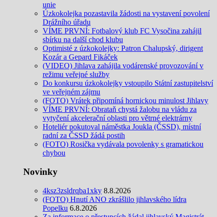
unie
Úzkokolejka pozastavila žádosti na vystavení povolení
Drážního úřadu
VÍME PRVNÍ: Fotbalový klub FC Vysočina zahájil
sbírku na další chod klubu
Optimisté z úzkokolejky: Patron Chalupský, dirigent
Kozár a Gepard Fikáček
(VIDEO) Jihlava zahájila vodárenské provozování v
režimu veřejné služby
Do konkursu úzkokolejky vstoupilo Státní zastupitelství
ve veřejném zájmu
(FOTO) Vrátek připomíná hornickou minulost Jihlavy
VÍME PRVNÍ: Obrataň chystá žalobu na vládu za
vytyčení akcelerační oblasti pro větrné elektrárny
Hoteliér pokutoval náměstka Joukla (ČSSD), místní
radní za ČSSD žádá postih
(FOTO) Rosička vydávala povolenky s gramatickou
chybou
Novinky
4ksz3zsldrqba1xky
8.8.2026
(FOTO) Hnutí ANO zkrášlilo jihlavského lídra
Popelku
6.8.2026
Za informace o přestupcích žádal jihlavský Magistrát