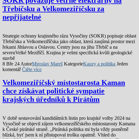
SOKR považuje větrné elektrárny na
Třebíčsku a Velkomeziříčsku za
nepřijatelné
Strategie ochrany krajinného rázu Vysočiny (SOKR) popisuje oblast
Třebíčska a Velkomeziříčska jako oblast, která zaujímá prostor mezi
řekami Jihlavou a Oslavou. Centry jsou na jihu Třebíč a na
severuVelké Meziříčí. Krajina je velmi specifická kvůli geologické
stavbě
8 Bře 24
Autor
Miroslav Mareš
Kategorie
Kauzy a politika
Jeden
komentář
Čtěte více
Velkomeziříčský místostarosta Kaman
chce získávat politické sympatie
krajských úředníků k Pirátům
V době sestavování kandidátních listin pro krajské volby 2024 na
Vysočině se objevil zájem velkomeziříčského místostarosty Kamana
k České pirátské straně. „Pirátská politika mi byla vždy poměrně
blízká, byť jsem k ní přistupoval trošku opatrně. Vhled do