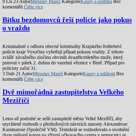
9 Lis 23
Autor
Miroslav Mareš
Kategorie
Kauzy a politika
Bez
komentářů
Čtěte více
Bitku bezdomovců řeší policie jako pokus
o vraždu
Kriminalisté z odboru obecné kriminality Krajského ředitelství
policie kraje Vysočina vyšetřují případ pokusu vraždy. Z tohoto
zvlášť závažného zločinu obvinili dvaatřicetiletého muže, který
putoval v pátek 2. dubna do vazební věznice v Brně. Případ pro
policisty začal 31.
3 Dub 21
Autor
Miroslav Mareš
Kategorie
Kauzy a události
Bez
komentářů
Čtěte více
Dvě mimořádná zastupitelstva Velkého
Meziříčí
Letos už podruhé se sešli zastupitelé města Velké Meziříčí, aby
urychleně rozhodli o předložených návrzích starosty Alexandrose
Kaminarose (Společně VM). Tentokrát se rozhodovalo o uvolnění
dvou milionů korun na zřízení očkovacího centra v nemocnici sv.