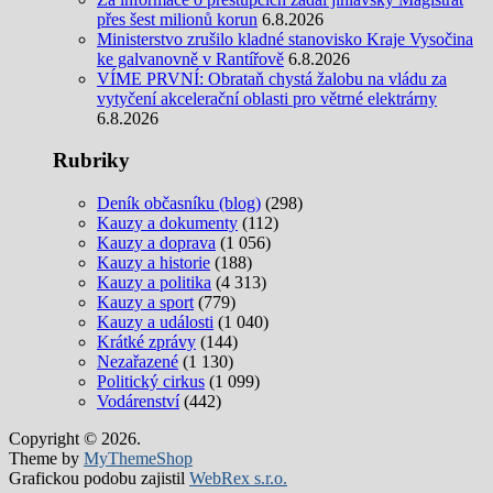
přes šest milionů korun
6.8.2026
Ministerstvo zrušilo kladné stanovisko Kraje Vysočina
ke galvanovně v Rantířově
6.8.2026
VÍME PRVNÍ: Obrataň chystá žalobu na vládu za
vytyčení akcelerační oblasti pro větrné elektrárny
6.8.2026
Rubriky
Deník občasníku (blog)
(298)
Kauzy a dokumenty
(112)
Kauzy a doprava
(1 056)
Kauzy a historie
(188)
Kauzy a politika
(4 313)
Kauzy a sport
(779)
Kauzy a události
(1 040)
Krátké zprávy
(144)
Nezařazené
(1 130)
Politický cirkus
(1 099)
Vodárenství
(442)
Copyright © 2026.
Theme by
MyThemeShop
Grafickou podobu zajistil
WebRex s.r.o.