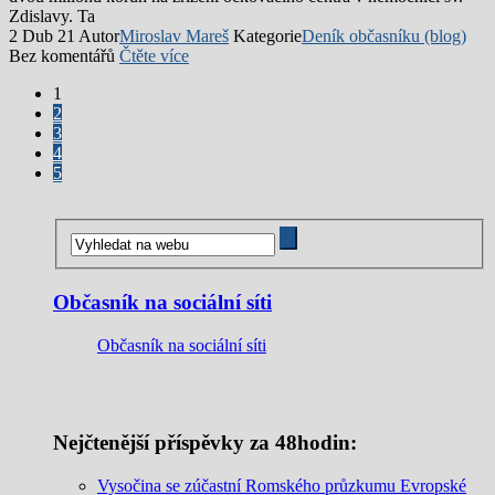
Zdislavy. Ta
2 Dub 21
Autor
Miroslav Mareš
Kategorie
Deník občasníku (blog)
Bez komentářů
Čtěte více
1
2
3
4
5
Občasník na sociální síti
Občasník na sociální síti
Nejčtenější příspěvky za 48hodin:
Vysočina se zúčastní Romského průzkumu Evropské