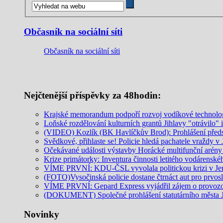
Občasník na sociální síti
Občasník na sociální síti
Nejčtenější příspěvky za 48hodin:
Krajské memorandum podpoří rozvoj vodíkové technolo
Loňské rozdělování kulturních grantů Jihlavy "otrávilo" 
(VIDEO) Kozlík (BK Havlíčkův Brod): Prohlášení předs
Svědkové, přihlaste se! Policie hledá pachatele vraždy v 
Očekávané události výstavby Horácké multifunční arény
Krize primátorky: Inventura činnosti letitého vodárenské
VÍME PRVNÍ: KDU-ČSL vyvolala politickou krizi v Je
(FOTO)Vysočinská policie dostane čtrnáct aut pro prvos
VÍME PRVNÍ: Gepard Express vyjádřil zájem o provozo
(DOKUMENT) Společné prohlášení statutárního města Jih
Novinky