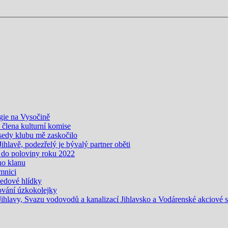
gie na Vysočině
i člena kulturní komise
edy klubu mě zaskočilo
Jihlavě, podezřelý je bývalý partner oběti
 do poloviny roku 2022
ho klanu
mnici
ledové hlídky
vání úzkokolejky
lavy, Svazu vodovodů a kanalizací Jihlavsko a Vodárenské akciové spo