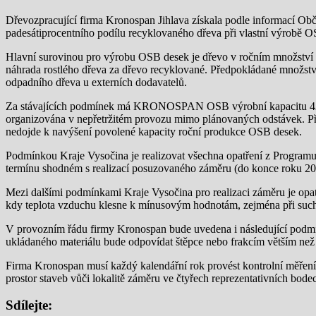
Dřevozpracující firma Kronospan Jihlava získala podle informací Ob
padesátiprocentního podílu recyklovaného dřeva při vlastní výrobě 
Hlavní surovinou pro výrobu OSB desek je dřevo v ročním množství 
náhrada rostlého dřeva za dřevo recyklované. Předpokládané množství
odpadního dřeva u externích dodavatelů.
Za stávajících podmínek má KRONOSPAN OSB výrobní kapacitu 420 0
organizována v nepřetržitém provozu mimo plánovaných odstávek. Při
nedojde k navýšení povolené kapacity roční produkce OSB desek.
Podmínkou Kraje Vysočina je realizovat všechna opatření z Program
termínu shodném s realizací posuzovaného záměru (do konce roku 20
Mezi dalšími podmínkami Kraje Vysočina pro realizaci záměru je opat
kdy teplota vzduchu klesne k mínusovým hodnotám, zejména při such
V provozním řádu firmy Kronospan bude uvedena i následující podmínk
ukládaného materiálu bude odpovídat štěpce nebo frakcím větším než
Firma Kronospan musí každý kalendářní rok provést kontrolní měření 
prostor staveb vůči lokalitě záměru ve čtyřech reprezentativních bod
Sdílejte: