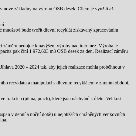
ovinové základny na výrobu OSB desek. Cílem je využití až
ní
lé množství bude tvořit dřevní recyklát získávaný zpracováním
 záměru nedojde k navýšení výroby nad tuto mez. Výroba je
apacita pak činí 1 972,603 m3 OSB desek za den. Realizací záměru
hlava 2020 – 2024 tak, aby jejich realizace mohla proběhnout v
vního recyklátu a manipulaci s dřevním recyklátem v zimním období,
rakcích (pilina, prach), které jsou náchylné k úletu. Velikost
nospan v denní a noční době) u nejbližších chráněných venkovních
ina.