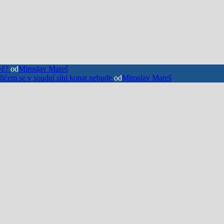
vě?
od
Miroslav Mareš
lićem se v soudní síni konat nebude
od
Miroslav Mareš