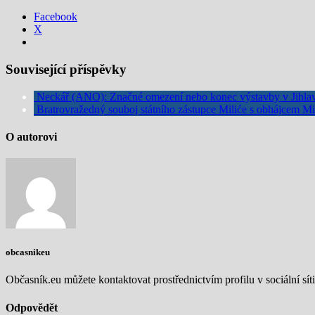
Facebook
X
Související příspěvky
Neckář (ANO): Značné omezení nebo konec výstavby v Jihla
Bratrovražedný souboj státního zástupce Miliće s obhájcem Mi
O autorovi
obcasnikeu
Občasník.eu můžete kontaktovat prostřednictvím profilu v sociální síti
Odpovědět