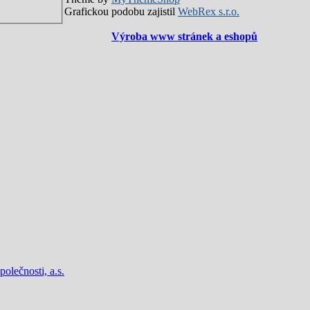
Grafickou podobu zajistil
WebRex s.r.o.
Výroba www stránek a eshopů
lečnosti, a.s.