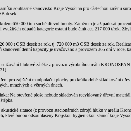
časníku souhlasné stanovisko Kraje Vysočina pro částečnou změnu sur
OSB desek.
kolem 650 000 tun suché dřevní hmoty. Záměrem je až padesátiprocent
 využitých odpadů kategorie ostatní bude činit cca 217 000 t/rok. Zby
00 t OSB desek za rok, tj. 720 000 m3 OSB desek za rok. Realizací
 stanovení denní kapacity je uvažováno s provozem 365 dní v roce, k
u snižování hlukové zátěže z provozu výrobního areálu KRONOSPAN Ji
21).
ření pro zajištění manipulační plochy pro krátkodobé skládkování dře
ých, mrazivých a větrných dnech.
a: Na otevřené ploše nebude skladován recyklovaný dřevní materiál ve f
 štěpka.
akustické situace (z provozu stacionárních zdrojů hluku v areálu Kro
ech, které budou odsouhlaseny Krajskou hygienickou stanicí kraje Vysoč