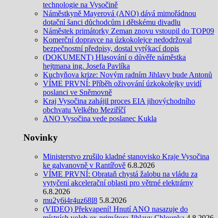
technologie na Vysočině
Náměstkyně Mayerová (ANO) dává mimořádnou
dotační šanci důchodcům i dětskému divadlu
Náměstek primátorky Zeman znovu vstoupil do TOP09
Komerční dopravce na úzkokolejce nedodržoval
bezpečnostní předpisy, dostal vytýkací dopis
(DOKUMENT) Hlasování o důvěře náměstka
hejtmana ing. Josefa Pavlíka
Kuchyňova krize: Novým radním Jihlavy bude Antonů
VÍME PRVNÍ: Příběh oživování úzkokolejky uvidí
poslanci ve Sněmovně
Kraj Vysočina zahájil proces EIA jihovýchodního
obchvatu Velkého Meziříčí
ANO Vysočina vede poslanec Kukla
Novinky
Ministerstvo zrušilo kladné stanovisko Kraje Vysočina
ke galvanovně v Rantířově
6.8.2026
VÍME PRVNÍ: Obrataň chystá žalobu na vládu za
vytyčení akcelerační oblasti pro větrné elektrárny
6.8.2026
mu2y6i4r4uz68l8
5.8.2026
(VIDEO) Překvapení! Hnutí ANO nasazuje do
místních voleb ex-primátora Jihlavy Chloupka
4.8.2026