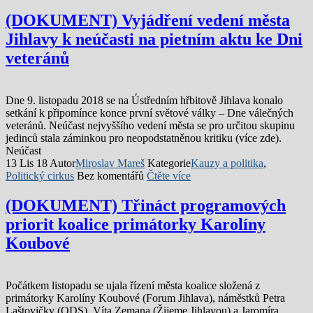
(DOKUMENT) Vyjádření vedení města
Jihlavy k neúčasti na pietním aktu ke Dni
veteránů
Dne 9. listopadu 2018 se na Ústředním hřbitově Jihlava konalo
setkání k připomínce konce první světové války – Dne válečných
veteránů. Neúčast nejvyššího vedení města se pro určitou skupinu
jedinců stala záminkou pro neopodstatněnou kritiku (více zde).
Neúčast
13 Lis 18
Autor
Miroslav Mareš
Kategorie
Kauzy a politika
,
Politický cirkus
Bez komentářů
Čtěte více
(DOKUMENT) Třináct programových
priorit koalice primátorky Karolíny
Koubové
Počátkem listopadu se ujala řízení města koalice složená z
primátorky Karolíny Koubové (Forum Jihlava), náměstků Petra
Laštovičky (ODS), Víta Zemana (Žijeme Jihlavou) a Jaromíra