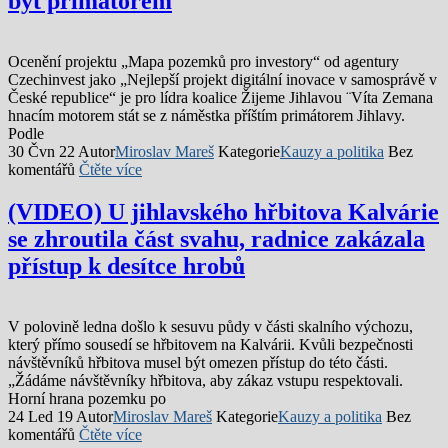
být primátorem
Ocenění projektu „Mapa pozemků pro investory“ od agentury
Czechinvest jako „Nejlepší projekt digitální inovace v samosprávě v
České republice“ je pro lídra koalice Žijeme Jihlavou ¨Víta Zemana
hnacím motorem stát se z náměstka příštím primátorem Jihlavy.
Podle
30 Čvn 22
Autor
Miroslav Mareš
Kategorie
Kauzy a politika
Bez
komentářů
Čtěte více
(VIDEO) U jihlavského hřbitova Kalvárie
se zhroutila část svahu, radnice zakázala
přístup k desítce hrobů
V polovině ledna došlo k sesuvu půdy v části skalního výchozu,
který přímo sousedí se hřbitovem na Kalvárii. Kvůli bezpečnosti
návštěvníků hřbitova musel být omezen přístup do této části.
„Žádáme návštěvníky hřbitova, aby zákaz vstupu respektovali.
Horní hrana pozemku po
24 Led 19
Autor
Miroslav Mareš
Kategorie
Kauzy a politika
Bez
komentářů
Čtěte více