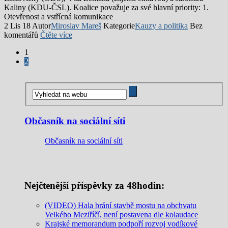
Kaliny (KDU-ČSL). Koalice považuje za své hlavní priority: 1.
Otevřenost a vstřícná komunikace
2 Lis 18
Autor
Miroslav Mareš
Kategorie
Kauzy a politika
Bez
komentářů
Čtěte více
1
2
Občasník na sociální síti
Občasník na sociální síti
Nejčtenější příspěvky za 48hodin:
(VIDEO) Hala brání stavbě mostu na obchvatu
Velkého Meziříčí, není postavena dle kolaudace
Krajské memorandum podpoří rozvoj vodíkové