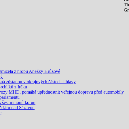
Th
Gr
 zmizela z hrobu Anežky Hrůzové
ký
žná zůstanou v okrajových částech Jihlavy
rchlíků z Iráku
t vozy MHD, pomáhá upřednostnit veřejnou dopravu před automobily
 parlamentu
s šest milionů korun
 Žďáru nad Sázavou
e