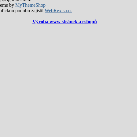
eme by
MyThemeShop
afickou podobu zajistil
WebRex s.r.o.
Výroba www stránek a eshopů