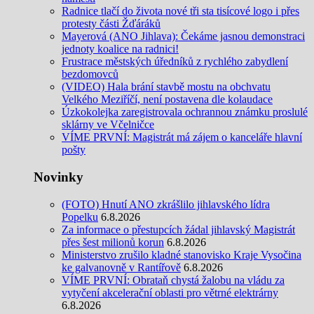
Radnice tlačí do života nové tři sta tisícové logo i přes
protesty části Žďáráků
Mayerová (ANO Jihlava): Čekáme jasnou demonstraci
jednoty koalice na radnici!
Frustrace městských úředníků z rychlého zabydlení
bezdomovců
(VIDEO) Hala brání stavbě mostu na obchvatu
Velkého Meziříčí, není postavena dle kolaudace
Úzkokolejka zaregistrovala ochrannou známku proslulé
sklárny ve Včelničce
VÍME PRVNÍ: Magistrát má zájem o kanceláře hlavní
pošty
Novinky
(FOTO) Hnutí ANO zkrášlilo jihlavského lídra
Popelku
6.8.2026
Za informace o přestupcích žádal jihlavský Magistrát
přes šest milionů korun
6.8.2026
Ministerstvo zrušilo kladné stanovisko Kraje Vysočina
ke galvanovně v Rantířově
6.8.2026
VÍME PRVNÍ: Obrataň chystá žalobu na vládu za
vytyčení akcelerační oblasti pro větrné elektrárny
6.8.2026