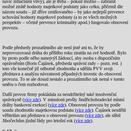
navíc inflačními vlivy), ale je třeba – pokud možno – zabránit
možné ztrátě hodnoty majetkové podstaty jako celku, přičemž dle
názoru soudu – již dříve zmiňovaného – by jako nejlepší prevence
uchování hodnoty majetkové podstaty (a to ze všech možných
perspektiv – včetně prevence kriminality apod.) fungovalo obnovení
provozu.
Podle předsedy prozatímního ale není jisté ani to, že by
neprovozovaná dráha do příštího roku ztratila na své hodnotě. Bylo
by proto podle něho nanejvýš žádoucí, aby osoba s dispozičním
oprávněním (Boris Čajánek, předseda správní rady – pozn. red. )
toto vše konečně již odborně zhodnotila a sdělila PVV svoji
představu a analýzu návratnosti případných investic do obnovení
provozu. To se ale dosud nestalo a prozatímního tak nemá v tomto
směru o čem rozhodovat.
Další provoz firmy pokládala za neudržitelný také insolvenční
správkyně (
více zde
). V minulosti prošly Jindřichohradecké místní
dráhy bankovní exekucí (
více zde
). Obnovení provozu by podle
soudu zhodnotilo majetkovou podstatu (
více zde
). Čajánek nesdělil
věřitelům ani představu o obnovení provozu (
více zde
), ale slíbil
Jihočechům jízdní řády pro letošní rok (
více zde
).