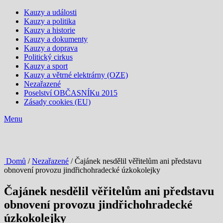
Kauzy a události
Kauzy a politika
Kauzy a historie
Kauzy a dokumenty
Kauzy a doprava
Politický cirkus
Kauzy a sport
Kauzy a větrné elektrárny (OZE)
Nezařazené
Poselství OBČASNÍKu 2015
Zásady cookies (EU)
Menu
Domů
/
Nezařazené
/ Čajánek nesdělil věřitelům ani představu
obnovení provozu jindřichohradecké úzkokolejky
Čajánek nesdělil věřitelům ani představu
obnovení provozu jindřichohradecké
úzkokolejky