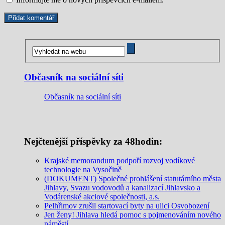
Občasník na sociální síti
Občasník na sociální síti
Nejčtenější příspěvky za 48hodin:
Krajské memorandum podpoří rozvoj vodíkové
technologie na Vysočině
(DOKUMENT) Společné prohlášení statutárního města
Jihlavy, Svazu vodovodů a kanalizací Jihlavsko a
Vodárenské akciové společnosti, a.s.
Pelhřimov zrušil startovací byty na ulici Osvobození
Jen ženy! Jihlava hledá pomoc s pojmenováním nového
náměstí