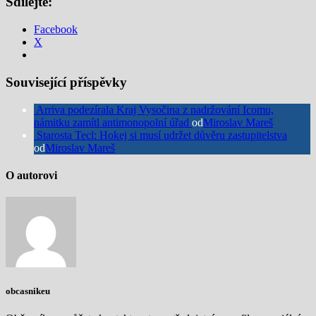
Sdílejte:
Facebook
X
Související příspěvky
Arriva podezírala Kraj Vysočina z nadržování Icomu,
námitku zamítl antimonopolní úřad
od
Miroslav Mareš
Starosta Tecl: Hokej si musí udržet důvěru zastupitelstva
od
Miroslav Mareš
O autorovi
obcasnikeu