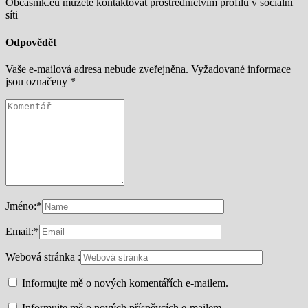
Občasník.eu můžete kontaktovat prostřednictvím profilu v sociální
síti
Odpovědět
Vaše e-mailová adresa nebude zveřejněna.
Vyžadované informace
jsou označeny
*
Jméno:
*
Email:
*
Webová stránka :
Informujte mě o nových komentářích e-mailem.
Informujte mě o nových příspěvcích e-mailem.