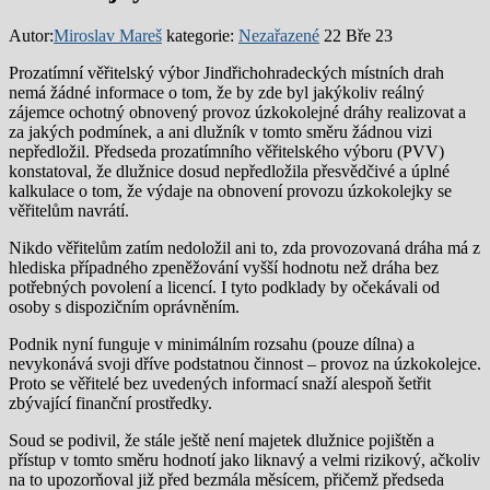
Autor:
Miroslav Mareš
kategorie:
Nezařazené
22 Bře 23
Prozatímní věřitelský výbor Jindřichohradeckých místních drah
nemá žádné informace o tom, že by zde byl jakýkoliv reálný
zájemce ochotný obnovený provoz úzkokolejné dráhy realizovat a
za jakých podmínek, a ani dlužník v tomto směru žádnou vizi
nepředložil. Předseda prozatímního věřitelského výboru (PVV)
konstatoval, že dlužnice dosud nepředložila přesvědčivé a úplné
kalkulace o tom, že výdaje na obnovení provozu úzkokolejky se
věřitelům navrátí.
Nikdo věřitelům zatím nedoložil ani to, zda provozovaná dráha má z
hlediska případného zpeněžování vyšší hodnotu než dráha bez
potřebných povolení a licencí. I tyto podklady by očekávali od
osoby s dispozičním oprávněním.
Podnik nyní funguje v minimálním rozsahu (pouze dílna) a
nevykonává svoji dříve podstatnou činnost – provoz na úzkokolejce.
Proto se věřitelé bez uvedených informací snaží alespoň šetřit
zbývající finanční prostředky.
Soud se podivil, že stále ještě není majetek dlužnice pojištěn a
přístup v tomto směru hodnotí jako liknavý a velmi rizikový, ačkoliv
na to upozorňoval již před bezmála měsícem, přičemž předseda