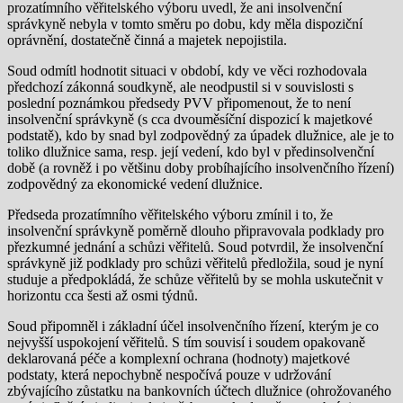
prozatímního věřitelského výboru uvedl, že ani insolvenční
správkyně nebyla v tomto směru po dobu, kdy měla dispoziční
oprávnění, dostatečně činná a majetek nepojistila.
Soud odmítl hodnotit situaci v období, kdy ve věci rozhodovala
předchozí zákonná soudkyně, ale neodpustil si v souvislosti s
poslední poznámkou předsedy PVV připomenout, že to není
insolvenční správkyně (s cca dvouměsíční dispozicí k majetkové
podstatě), kdo by snad byl zodpovědný za úpadek dlužnice, ale je to
toliko dlužnice sama, resp. její vedení, kdo byl v předinsolvenční
době (a rovněž i po většinu doby probíhajícího insolvenčního řízení)
zodpovědný za ekonomické vedení dlužnice.
Předseda prozatímního věřitelského výboru zmínil i to, že
insolvenční správkyně poměrně dlouho připravovala podklady pro
přezkumné jednání a schůzi věřitelů. Soud potvrdil, že insolvenční
správkyně již podklady pro schůzi věřitelů předložila, soud je nyní
studuje a předpokládá, že schůze věřitelů by se mohla uskutečnit v
horizontu cca šesti až osmi týdnů.
Soud připomněl i základní účel insolvenčního řízení, kterým je co
nejvyšší uspokojení věřitelů. S tím souvisí i soudem opakovaně
deklarovaná péče a komplexní ochrana (hodnoty) majetkové
podstaty, která nepochybně nespočívá pouze v udržování
zbývajícího zůstatku na bankovních účtech dlužnice (ohrožovaného